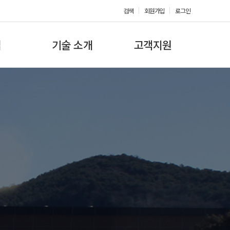
검색
회원가입
로그인
업
기술 소개
고객지원
Coolant Pump
외형도면
T-Rotor Pump
인증
Oil Lubrication Pump
특허
Grease Lubrication Pump
정부포상
System
홍보영상
새소식
채용공고
상장
사용설명서