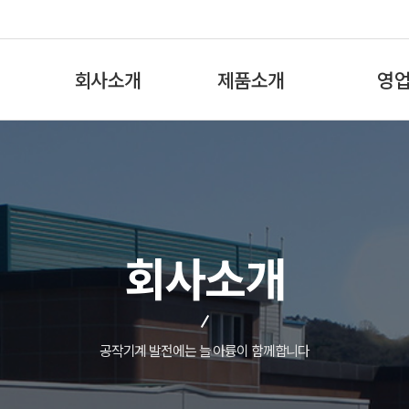
회사소개
제품소개
영
회사 안내
Coolant Pump
국내
대표 인사말
T-Rotor Pump
해외
회사 연혁
Oil Lubrication Pump
생산 현장
Grease Lubrication Pump
회사소개
오시는 길
Coolant System
공지 사항
Catalog
윤리 경영
공작기계 발전에는 늘 아륭이 함께합니다