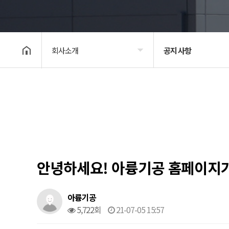
회사소개
공지 사항
회사소개
회사 안내
제품소개
대표 인사말
영업
회사 연혁
기술 소개
생산 현장
안녕하세요! 아륭기공 홈페이지가
고객지원
오시는 길
아륭기공
공지 사항
5,722회
21-07-05 15:57
윤리 경영