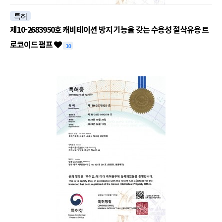
특허
제10-2683950호 캐비테이션 방지 기능을 갖는 수용성 절삭유용 트
로코이드 펌프
10