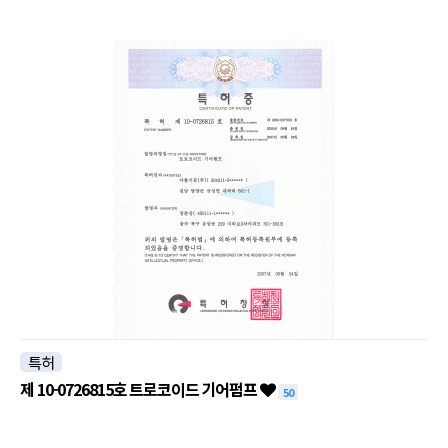
특허
제 10-0726815호 트로코이드 기어펌프
50