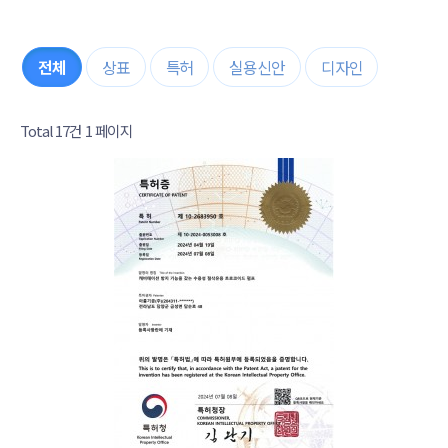
기술 소개
정부포상
전체
상표
특허
실용신안
디자인
고객지원
홍보영상
Total 17건
1 페이지
새소식
채용공고
상장
사용설명서