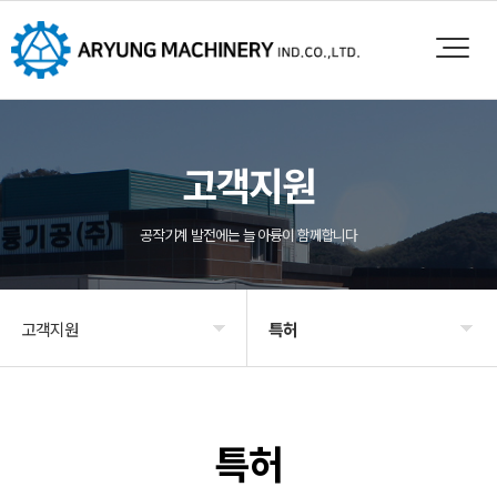
고객지원
공작기계 발전에는 늘 아륭이 함께합니다
고객지원
특허
회사소개
외형도면
제품소개
인증
특허
영업
특허