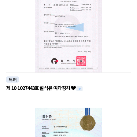
특허
제 10-1027443호 절삭유 여과장치
13