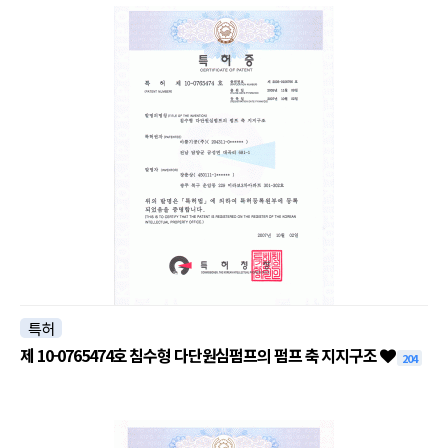
특허
제 10-0765474호 침수형 다단원심펌프의 펌프 축 지지구조
204