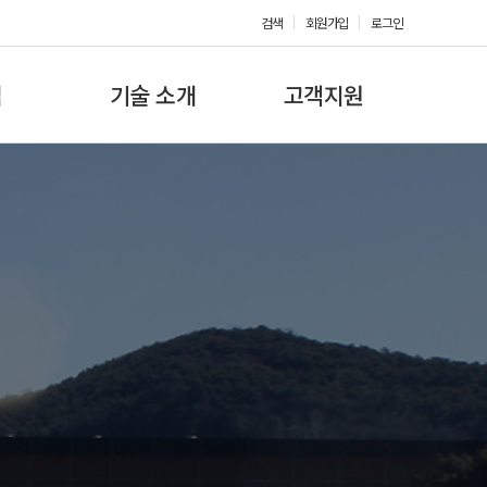
검색
회원가입
로그인
업
기술 소개
고객지원
Coolant Pump
외형도면
T-Rotor Pump
인증
Oil Lubrication Pump
특허
Grease Lubrication Pump
정부포상
System
홍보영상
새소식
채용공고
상장
사용설명서