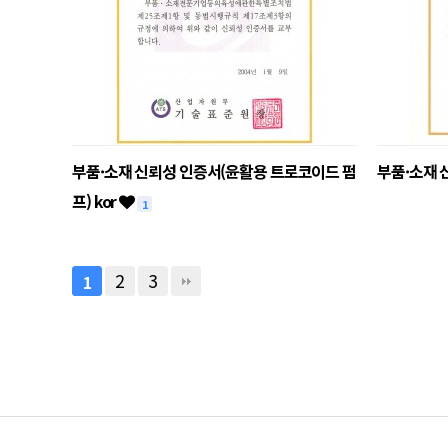
부품·소재 신뢰성 인증서(윤활용 트로코이드 펌
부품·소재 
프) kor
1
2
3
1