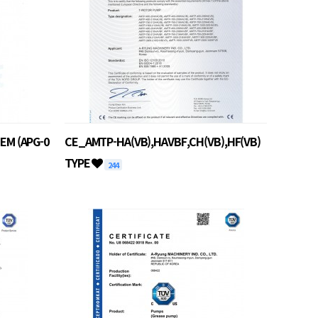
EM (APG-0
CE_AMTP-HA(VB),HAVBF,CH(VB),HF(VB)
TYPE
244