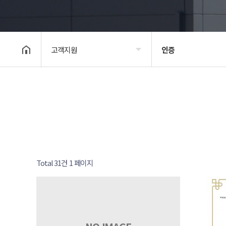
고객지원
인증
회사소개
외형도면
제품소개
인증
영업
특허
기술 소개
정부포상
Total 31건
1 페이지
고객지원
홍보영상
새소식
채용공고