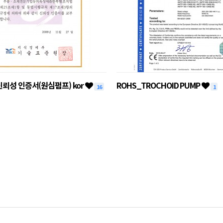
신뢰성 인증서(원심펌프) kor
ROHS_TROCHOID PUMP
16
1