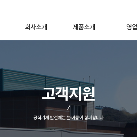
회사소개
제품소개
영
회사 안내
Coolant Pump
국내
대표 인사말
T-Rotor Pump
해외
회사 연혁
Oil Lubrication Pump
생산 현장
Grease Lubrication Pump
고객지원
오시는 길
Coolant System
공지 사항
Catalog
윤리 경영
공작기계 발전에는 늘 아륭이 함께합니다