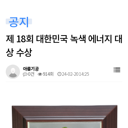
기술 소개
정부포상
공지
고객지원
홍보영상
제 18회 대한민국 녹색 에너지 대
새소식
상 수상
채용공고
상장
아륭기공
0건
914회
24-02-20 14:25
사용설명서