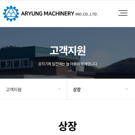
고객지원
공작기계 발전에는 늘 아륭이 함께합니다
고객지원
상장
회사소개
외형도면
제품소개
인증
상장
영업
특허