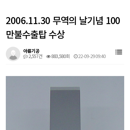
기술 소개
정부포상
2006.11.30 무역의 날기념 100
고객지원
홍보영상
만불수출탑 수상
새소식
아륭기공
채용공고
2,557건
883,580회
22-09-29 09:40
상장
사용설명서