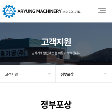
고객지원
공작기계 발전에는 늘 아륭이 함께합니다
고객지원
정부포상
회사소개
외형도면
제품소개
인증
정부포상
영업
특허